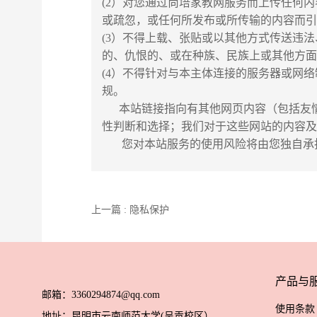
(2）对您通过尚培家教网服务而上传任何
或疏忽，或任何所发布或所传输的内容而
(3）不得上载、张贴或以其他方式传送违
的、仇恨的、或在种族、民族上或其他方
(4）不得针对与本主体连接的服务器或网
规。
本站链接指向有其他网页内容（包括友情
性判断和选择；我们对于这些网站的内容
您对本站服务的使用风险将由您独自承担
上一篇 : 隐私保护
产品与
邮箱：3360294874@qq.com
使用条款
地址：昆明市云南师范大学(呈贡校区）