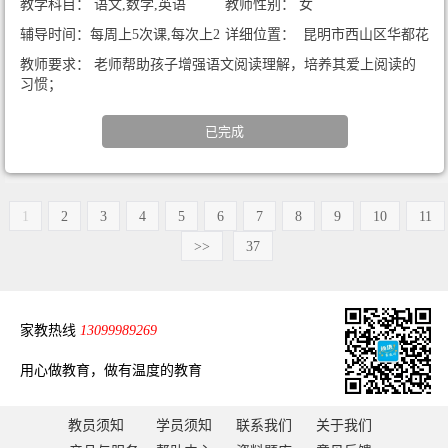
教学科目： 语文,数学,英语
教师性别： 女
辅导时间：每周上5次课,每次上2
详细位置： 昆明市西山区华都花
小时
园b区（暑期家教）
教师要求： 老师帮助孩子增强语文阅读理解，培养其爱上阅读的
习惯；
已完成
1
2
3
4
5
6
7
8
9
10
11
>>
37
家教热线
13099989269
用心做教育，做有温度的教育
教员须知
学员须知
联系我们
关于我们