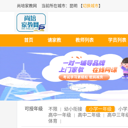
尚培家教网
当前所在城市：昆明 【
切换城市
】
首页
请家教
教师列表
学员列表
可授年级
不限
|
幼小衔接
|
小学一年级
|
小学
高中一年级
|
高中二年级
|
高中三年
体育
|