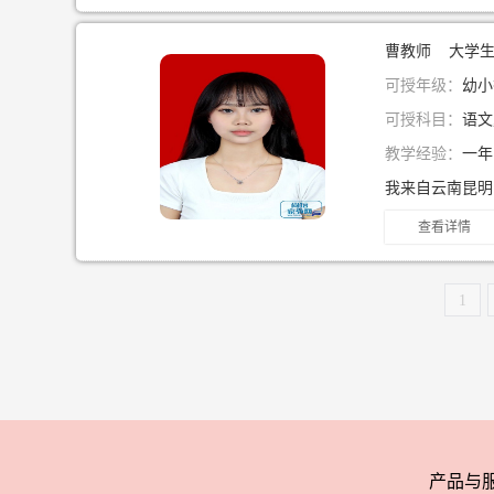
曹教师 大学
可授年级：
幼小
可授科目：
语文
教学经验：
一
查看详情
1
产品与