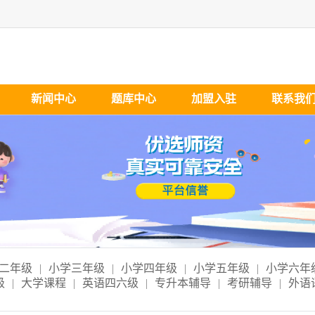
新闻中心
题库中心
加盟入驻
联系我
二年级
|
小学三年级
|
小学四年级
|
小学五年级
|
小学六年
级
|
大学课程
|
英语四六级
|
专升本辅导
|
考研辅导
|
外语