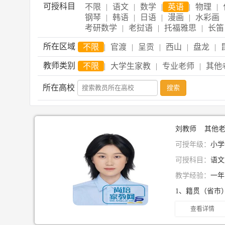
可授科目
不限
|
语文
|
数学
|
英语
|
物理
|
钢琴
|
韩语
|
日语
|
漫画
|
水彩画
考研数学
|
老挝语
|
托福雅思
|
长笛
所在区域
不限
|
官渡
|
呈贡
|
西山
|
盘龙
|
教师类别
不限
|
大学生家教
|
专业老师
|
其他
所在高校
刘教师 其他
可授年级：
小学
可授科目：
语文
教学经验：
一
查看详情