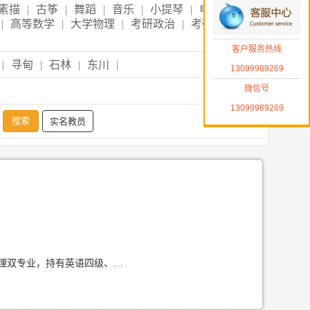
素描
|
古筝
|
舞蹈
|
音乐
|
小提琴
|
电子琴
|
|
高等数学
|
大学物理
|
考研政治
|
考研英语
|
客户服务热线
|
寻甸
|
石林
|
东川
|
13099989269
微信号
13099989269
实名教员
1、籍贯（省市）自我介绍 我来自云南昆明，毕业于云南财经大学，主修秘书学与财务管理双专业，持有英语四级、普通话二级乙等证书，长期从事小学语数英全科家教工作。 2、自我介绍及评价 我精通小学语数英全科知识，擅长定制个性化辅导方案，擅长趣味化教学调