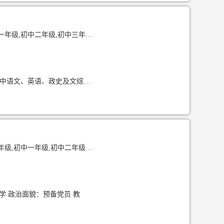
一年级,高中二年级,高中三年级,英语四六级
本人从初中、高中阶段便时常为身边同学梳理知识点、讲解疑难题型，完整吃透小学至高中语文、英语、政史及文综全学段教材考点与应试逻辑；我以学生视角开展教学，十分清楚各年龄段学生容易卡壳、难以理解的知识难点，拒绝生硬照本宣科，擅长用通俗直白的思路拆解复杂考点，授课
初中一年级,初中二年级,美术绘画
学 政治面貌：预备党员 教