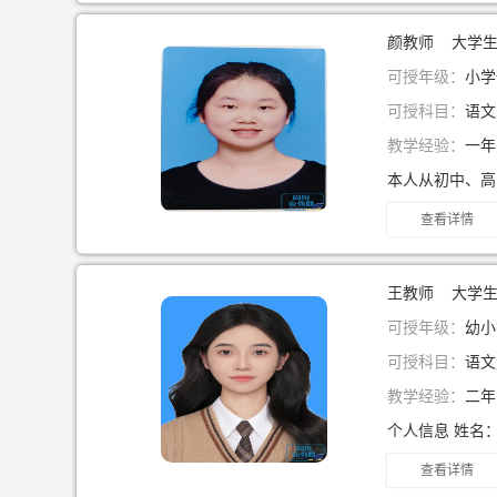
颜教师 大学
可授年级：
小学一
可授科目：
语文
教学经验：
一
查看详情
王教师 大学
可授年级：
幼小
可授科目：
语文
教学经验：
二
个人信息 姓名：
查看详情