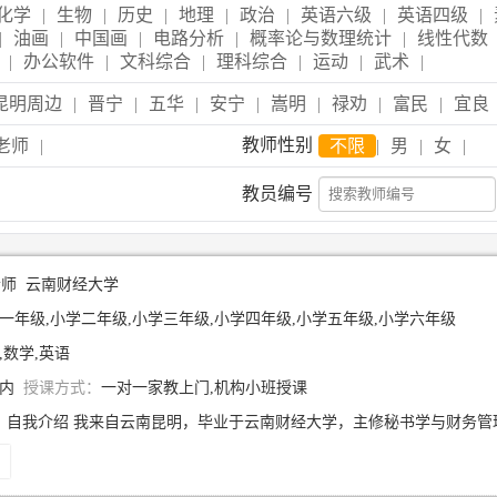
化学
|
生物
|
历史
|
地理
|
政治
|
英语六级
|
英语四级
|
|
油画
|
中国画
|
电路分析
|
概率论与数理统计
|
线性代数
|
办公软件
|
文科综合
|
理科综合
|
运动
|
武术
|
昆明周边
|
晋宁
|
五华
|
安宁
|
嵩明
|
禄劝
|
富民
|
宜良
教师性别
老师
|
不限
|
男
|
女
|
教员编号
老师
云南财经大学
一年级,小学二年级,小学三年级,小学四年级,小学五年级,小学六年级
,数学,英语
年内
授课方式：
一对一家教上门,机构小班授课