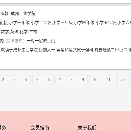
生家教
成都工业学院
衔接,小学一年级,小学二年级,小学三年级,小学四年级,小学五年级,小学六年级,初中一年级,
,数学,英语,化学,生物
年内
授课方式：
一对一家教上门
2
3
4
5
6
7
8
9
10
11
>>
服务
会员指南
关于我们