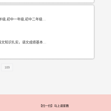
初中二年级,初中三年级,高中一年级
我来自云南昆明 就读于成都工业学院 目前大一 英语和语文属于强科 有普通话二甲证书 语文知识扎实，语文成绩基本120 作文可以50分以上 英语130，考过四级擅长语法和技巧背单词 可辅导科目 小学/初中：语文、数学、英语、生物都可 授课
109
【扫一扫】马上请家教