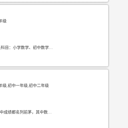
年级
基本信息 姓名：杨老师 性别：女 年龄：27岁 学历：本科 毕业院校：云南师范大学 擅长科目：小学数学、初中数学，小学英语、初中英语 所持证书：大学英语四级、普通话二级甲等；云南省大学生数学建模竞赛三等奖、云南
年级,初中一年级,初中二年级
擅长科目：本人从小学到大学成绩都较良好，也拿过不少奖状和证书，小学到高中的考试中成绩都名列前茅，其中数学和英语多次获得表彰，拿过单科状元，曾担任班里的学习委员和课代表等职位。 教员性格：责任心强且有耐心，有针对性的对学生提出建议并改进，守