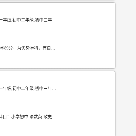
级,高中一年级,高中二年级,高中三年级
优势科目 2025年高考选科为物理，化学，生物学，其中高考英语125分，生物学91分，化学89分，为优势学科，有自己独特的学习见解 教学经验 1、2025年暑假期间，辅导五年级学生王同学语数英作业以及
中二年级,初中三年级,高中一年级
一.基本信息 姓名：赵长梅 性别：女 学校：云南师范大学 专业：汉语言文学 可教年级与科目：小学初中 语数英 政史地 二.个人经历： 1.在初高中期间，获得多次优