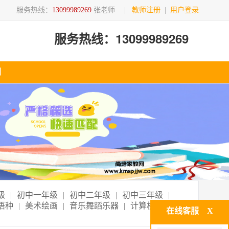
服务热线：
13099989269
张老师
|
教师注册
|
用户登录
服务热线：13099989269
们
级
|
初中一年级
|
初中二年级
|
初中三年级
|
语种
|
美术绘画
|
音乐舞蹈乐器
|
计算机技术
|
在线客服
X