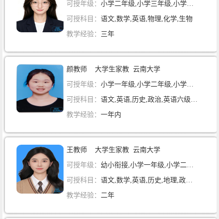
可授年级：
小学二年级,小学三年级,小学四年级,小学五年级,小学六年级,初中一年级,初中二年级,初中三年级,高中一年级,高中二年级,高中三年级
可授科目：
语文,数学,英语,物理,化学,生物
教学经验：
三年
颜教师 大学生家教
云南大学
可授年级：
小学一年级,小学二年级,小学三年级,小学四年级,小学五年级,小学六年级,初中一年级,初中二年级,初中三年级,高中一年级,高中二年级,高中三年级,英语四六级
可授科目：
语文,英语,历史,政治,英语六级,英语四级,文科综合
教学经验：
一年内
王教师 大学生家教
云南大学
可授年级：
幼小衔接,小学一年级,小学二年级,小学三年级,小学四年级,小学五年级,小学六年级,初中一年级,初中二年级,美术绘画
可授科目：
语文,数学,英语,历史,地理,政治,素描,水彩画
教学经验：
二年