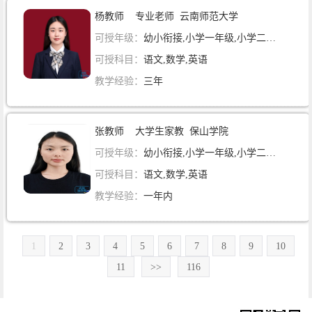
杨教师 专业老师
云南师范大学
可授年级：
幼小衔接,小学一年级,小学二年级,小学三年级,小学四年级,小学五年级,小学六年级
可授科目：
语文,数学,英语
教学经验：
三年
张教师 大学生家教
保山学院
可授年级：
幼小衔接,小学一年级,小学二年级,小学三年级,小学四年级,小学五年级,小学六年级,初中一年级,初中二年级
可授科目：
语文,数学,英语
教学经验：
一年内
1
2
3
4
5
6
7
8
9
10
11
>>
116