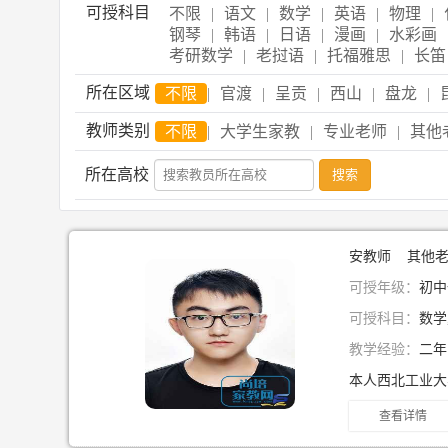
可授科目
不限
|
语文
|
数学
|
英语
|
物理
|
钢琴
|
韩语
|
日语
|
漫画
|
水彩画
考研数学
|
老挝语
|
托福雅思
|
长笛
所在区域
不限
|
官渡
|
呈贡
|
西山
|
盘龙
|
教师类别
不限
|
大学生家教
|
专业老师
|
其他
所在高校
安教师 其他
可授年级：
初中
可授科目：
数学
教学经验：
二
查看详情