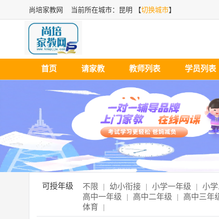
尚培家教网
当前所在城市：昆明 【
切换城市
】
首页
请家教
教师列表
学员列表
可授年级
不限
|
幼小衔接
|
小学一年级
|
小学
高中一年级
|
高中二年级
|
高中三年
体育
|