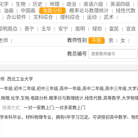
化学
|
生物
|
历史
|
地理
|
政治
|
英语六级
|
英语四级
|
|
油画
|
中国画
|
电路分析
|
概率论与数理统计
|
线性代数
|
办公软件
|
文科综合
|
理科综合
|
运动
|
武术
|
昆明周边
|
晋宁
|
五华
|
安宁
|
嵩明
|
禄劝
|
富民
|
宜良
教师性别
老师
|
不限
|
男
|
女
|
教员编号
老师
西北工业大学
一年级,初中二年级,初中三年级,高中一年级,高中二年级,高中三年级,大学
,物理,化学,生物,电路分析,概率论与数理统计,线性代数,高等数学,大学物
年
授课方式：
一对一家教上门,一对多家教上门