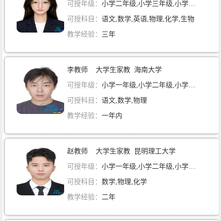
可授年级：
小学二年级,小学三年级,小学四年级,小学五年级,小学六年级,初中一年级,初中二年级,初中三年级,高中一年级,高中二年级,高中三年级
可授科目：
语文,数学,英语,物理,化学,生物
教学经验：
三年
李教师 大学生家教
海南大学
可授年级：
小学一年级,小学二年级,小学三年级,小学四年级,小学五年级,小学六年级,初中一年级,初中二年级,初中三年级
可授科目：
语文,数学,物理
教学经验：
一年内
赵教师 大学生家教
昆明理工大学
可授年级：
小学一年级,小学二年级,小学三年级,小学四年级,小学五年级,小学六年级,初中一年级,初中二年级,初中三年级
可授科目：
数学,物理,化学
教学经验：
二年