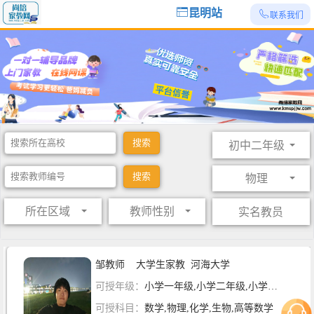
昆明站
联系我们
初中二年级
物理
所在区域
教师性别
实名教员
邹教师 大学生家教
河海大学
可授年级：
小学一年级,小学二年级,小学三年级,小学四年级,小学五年级,小学六年级,初中一年级,初中二年级,初中三年级,高中一年级,高中二年级,高中三年级
可授科目：
数学,物理,化学,生物,高等数学