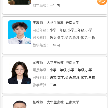
教学经验：
一年内
李教师 大学生家教
云南大学
可授年级：
小学一年级,小学二年级,小学三年级,小学四年级,小学五年级,小学六年级,初中一年级,初中二年级,初中三年级,高中一年级,高中二年级,高中三年级
可授科目：
语文,数学,英语,物理,化学,生物
教学经验：
一年内
武教师 大学生家教
济南大学
可授年级：
小学二年级,小学三年级,小学四年级,小学五年级,小学六年级,初中一年级,初中二年级,初中三年级,高中一年级,高中二年级,高中三年级
可授科目：
语文,数学,英语,物理,化学,生物
教学经验：
三年
杨教师 大学生家教
云南大学