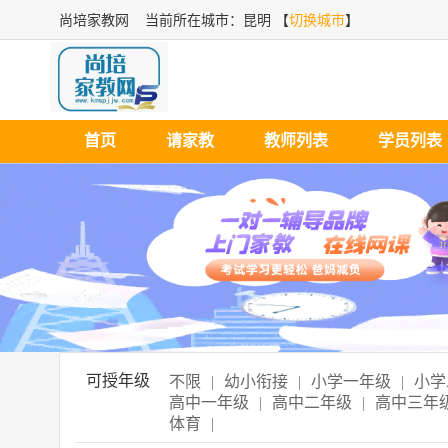
尚培家教网
当前所在城市：昆明 【
切换城市
】
首页
请家教
教师列表
学员列表
可授年级
不限
|
幼小衔接
|
小学一年级
|
小学
高中一年级
|
高中二年级
|
高中三年
体育
|