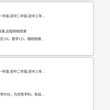
级,高中一年级,高中二年级,高中三年级
授课,远程网络授课
211高校在读本科生，24高考597分，擅长初高中物理教学。曾获物理竞赛三等奖，高考语文120，数学125、理综物理102分，理科基础扎实。熟悉云南省昆明本地初高中物理考纲。在南京、常州有过上门家教经验，擅长梳理知识框架，条理清晰，耐心细致。尤其适合
级,高中一年级,高中二年级,高中三年级
优势科目 2025年高考选科为物理，化学，生物学，其中高考英语125分，生物学91分，化学89分，为优势学科，有自己独特的学习见解 教学经验 1、2025年暑假期间，辅导五年级学生王同学语数英作业以及