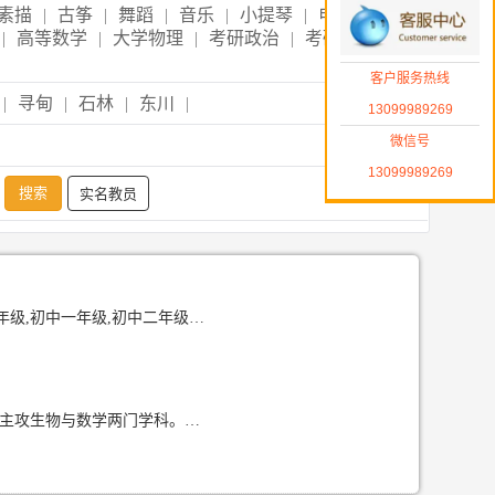
素描
|
古筝
|
舞蹈
|
音乐
|
小提琴
|
电子琴
|
|
高等数学
|
大学物理
|
考研政治
|
考研英语
|
客户服务热线
|
寻甸
|
石林
|
东川
|
13099989269
微信号
13099989269
实名教员
中一年级,初中二年级,初中三年级
我是昆明在校大学生，课余时间充裕，时间安排灵活稳定，可长期承接小学、初中辅导，主攻生物与数学两门学科。保留初高中笔记，完整思维导图 学科基础扎实，高中时期生物单科取得全校第一名，熟练掌握初高中生物全部知识点、高频考点、