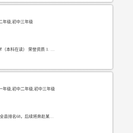
二年级,初中三年级
我来自云南昆明，今年大二，就读于昆明理工大学 姓名：耿子菡 在读院校：昆明理工大学（本科在读） 荣誉资质 1. 大学英语四级（CET-4），英语基础扎实，具备优秀的读写理解能力，可兼顾学生
一年级,初中二年级,初中三年级
我来自云南腾冲，今年毕业于昆明理工大学。对于小学，初中学习有一定了解，中考成绩全县排名68，后续将奔赴某国企继续实现自己人生理想。 个性及特长： 一、性格温和，富有耐心 作为一名初小学家教老师，我性格温和，善于与学生