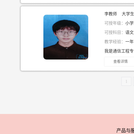
李教师 大学
可授年级：
小学
可授科目：
语文
教学经验：
一
查看详情
1
产品与