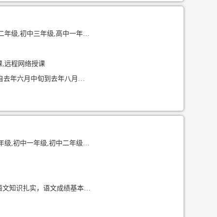
,高中一年级,高中二年级,高中三年级
课,远程网络授课
家教经验举例说明： 1自去年六月中旬开始到去年八月初，辅导小升初一对一数学科目 2自去年六月中旬到去年八月中，辅导初升高化学+数学科目 3辅导过初二语文科目，提分15+ 高考相关科目分数
初中二年级,初中三年级,高中一年级
我来自云南昆明 就读于成都工业学院 目前大一 英语和语文属于强科 有普通话二甲证书 语文知识扎实，语文成绩基本120 作文可以50分以上 英语130，考过四级擅长语法和技巧背单词 可辅导科目 小学/初中：语文、数学、英语、生物都可 授课