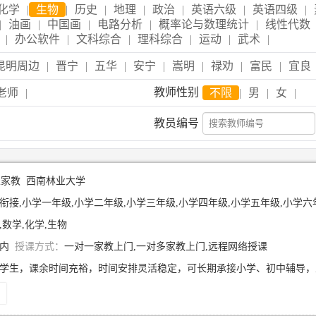
化学
|
生物
|
历史
|
地理
|
政治
|
英语六级
|
英语四级
|
|
油画
|
中国画
|
电路分析
|
概率论与数理统计
|
线性代数
|
办公软件
|
文科综合
|
理科综合
|
运动
|
武术
|
昆明周边
|
晋宁
|
五华
|
安宁
|
嵩明
|
禄劝
|
富民
|
宜良
教师性别
老师
|
不限
|
男
|
女
|
教员编号
生家教
西南林业大学
衔接,小学一年级,小学二年级,小学三年级,小学四年级,小学五年级,小学六年级,初
,数学,化学,生物
年内
授课方式：
一对一家教上门,一对多家教上门,远程网络授课