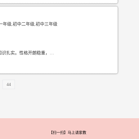
一年级,初中二年级,初中三年级
我是通信工程专业的本科生，高中三大主科均120，化学生物均90理科逻辑思维强，基础知识扎实。性格开朗稳重，极具耐心，善于与小学生沟通，能敏锐捕捉孩子的学习难点。我有丰富的小学全科辅导经验，擅长制定个性化学习计划，注重培养孩子良好的学习习惯和解题思维，而不仅
44
【扫一扫】马上请家教