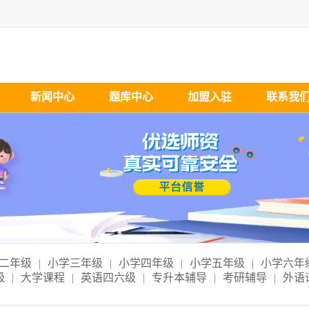
新闻中心
题库中心
加盟入驻
联系我
二年级
|
小学三年级
|
小学四年级
|
小学五年级
|
小学六年
级
|
大学课程
|
英语四六级
|
专升本辅导
|
考研辅导
|
外语