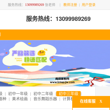
服务热线：
13099989269
张老师
|
教师注册
|
用户登录
服务热线：13099989269
们
级
|
初中一年级
|
初中二年级
|
初中三年级
|
语种
|
美术绘画
|
音乐舞蹈乐器
|
计算机技术
|
在线客服
X