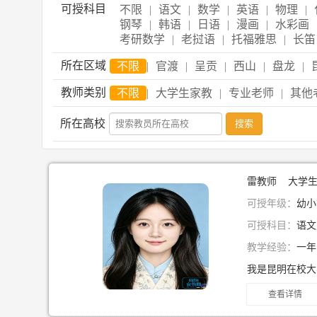
可授科目
不限
|
语文
|
数学
|
英语
|
物理
|
钢琴
|
韩语
|
日语
|
漫画
|
水彩画
考研数学
|
老挝语
|
托福雅思
|
长笛
所在区域
不限
|
官渡
|
呈贡
|
西山
|
盘龙
|
教师类别
不限
|
大学生家教
|
专业老师
|
其他
所在高校
雷教师 大学
可授年级：
幼小
可授科目：
语文
教学经验：
一
查看详情