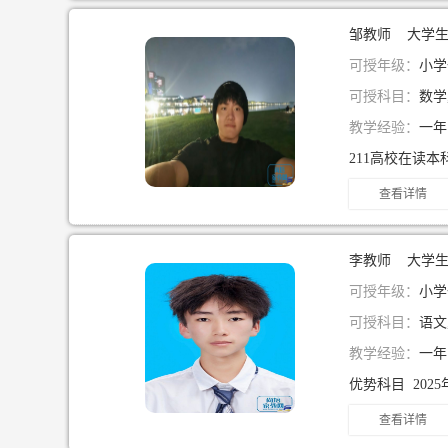
邹教师 大学
可授年级：
小学一
可授科目：
数学
教学经验：
一
查看详情
李教师 大学
可授年级：
小学一
可授科目：
语文
教学经验：
一
查看详情