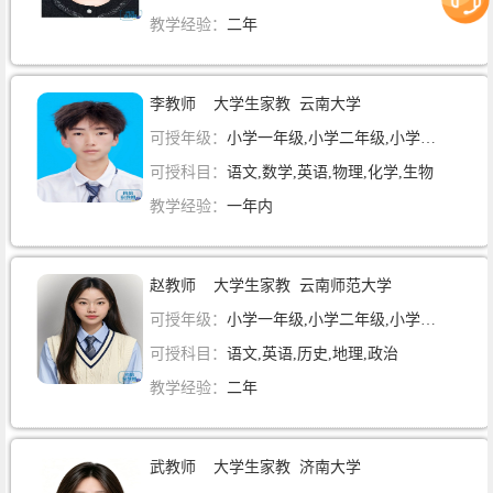
教学经验：
二年
李教师 大学生家教
云南大学
可授年级：
小学一年级,小学二年级,小学三年级,小学四年级,小学五年级,小学六年级,初中一年级,初中二年级,初中三年级,高中一年级,高中二年级,高中三年级
可授科目：
语文,数学,英语,物理,化学,生物
教学经验：
一年内
赵教师 大学生家教
云南师范大学
可授年级：
小学一年级,小学二年级,小学三年级,小学四年级,小学五年级,小学六年级,初中一年级,初中二年级,初中三年级,高中一年级
可授科目：
语文,英语,历史,地理,政治
教学经验：
二年
武教师 大学生家教
济南大学