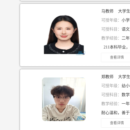
马教师 大学
可授年级：
小学
可授科目：
语文
教学经验：
二
查看详情
郑教师 大学
可授年级：
幼小
可授科目：
数学
教学经验：
一
查看详情