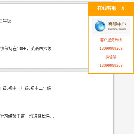
在线客服
X
三年级
客户服务热线
13099989269
211本科毕业，新闻学专业，擅长初中语数英科目教学，有过两年家教经验，高中语文成绩保持在130➕，英语四六级已过，欢迎试听～
微信号
13099989269
年级,初中一年级,初中二年级
耐心温和，善于贴合学生节奏调整授课方式，责任心强，注重夯实基础、引导独立思考，学习经验丰富，沟通轻松易懂。 在暑假期间辅导小张同学数学从期末75到开学测97。