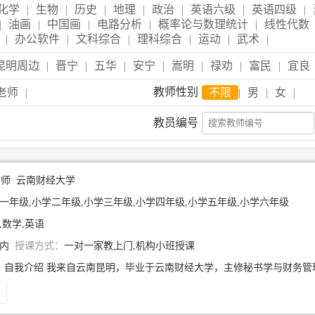
化学
|
生物
|
历史
|
地理
|
政治
|
英语六级
|
英语四级
|
|
油画
|
中国画
|
电路分析
|
概率论与数理统计
|
线性代数
|
办公软件
|
文科综合
|
理科综合
|
运动
|
武术
|
昆明周边
|
晋宁
|
五华
|
安宁
|
嵩明
|
禄劝
|
富民
|
宜良
教师性别
老师
|
不限
|
男
|
女
|
教员编号
老师
云南财经大学
一年级,小学二年级,小学三年级,小学四年级,小学五年级,小学六年级
,数学,英语
年内
授课方式：
一对一家教上门,机构小班授课