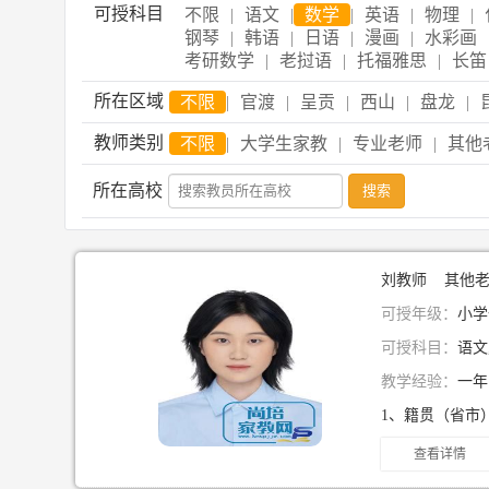
可授科目
不限
|
语文
|
数学
|
英语
|
物理
|
钢琴
|
韩语
|
日语
|
漫画
|
水彩画
考研数学
|
老挝语
|
托福雅思
|
长笛
所在区域
不限
|
官渡
|
呈贡
|
西山
|
盘龙
|
教师类别
不限
|
大学生家教
|
专业老师
|
其他
所在高校
刘教师 其他
可授年级：
小学
可授科目：
语文
教学经验：
一
查看详情