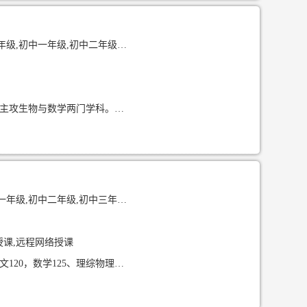
中一年级,初中二年级,初中三年级
我是昆明在校大学生，课余时间充裕，时间安排灵活稳定，可长期承接小学、初中辅导，主攻生物与数学两门学科。保留初高中笔记，完整思维导图 学科基础扎实，高中时期生物单科取得全校第一名，熟练掌握初高中生物全部知识点、高频考点、
级,高中一年级,高中二年级,高中三年级
授课,远程网络授课
211高校在读本科生，24高考597分，擅长初高中物理教学。曾获物理竞赛三等奖，高考语文120，数学125、理综物理102分，理科基础扎实。熟悉云南省昆明本地初高中物理考纲。在南京、常州有过上门家教经验，擅长梳理知识框架，条理清晰，耐心细致。尤其适合