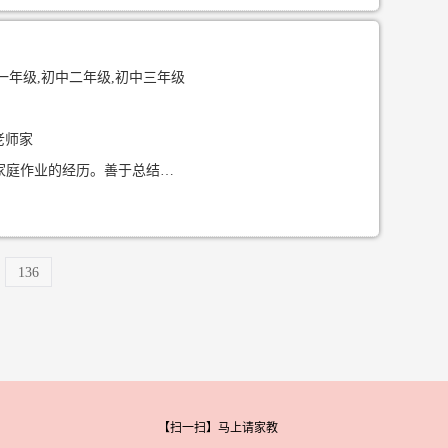
一年级,初中二年级,初中三年级
老师家
211院校本科毕业，为人善良真诚。善于和小朋友相处，有帮亲戚长期带孩子并辅导孩子家庭作业的经历。善于总结学习方法，通过观察小朋友的学习方式、性格等因素，有的放矢的运用学习方法帮助孩子快速成长
136
【扫一扫】马上请家教