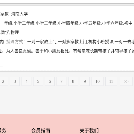
生家教
海南大学
一年级,小学二年级,小学三年级,小学四年级,小学五年级,小学六年级,初中
,数学,物理
年内
授课方式：
一对一家教上门,一对多家教上门,机构小班授课,一对一去
2
3
4
5
6
7
8
9
10
11
>>
服务
会员指南
关于我们