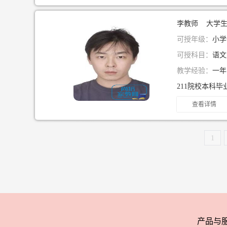
李教师 大学
可授年级：
小学
可授科目：
语文
教学经验：
一
查看详情
1
产品与