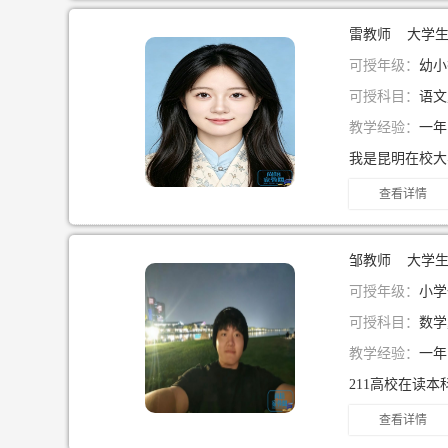
雷教师 大学
可授年级：
幼小
可授科目：
语文
教学经验：
一
查看详情
邹教师 大学
可授年级：
小学一
可授科目：
数学
教学经验：
一
查看详情