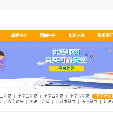
新闻中心
题库中心
加盟入驻
联系我
二年级
|
小学三年级
|
小学四年级
|
小学五年级
|
小学六年
级
|
大学课程
|
英语四六级
|
专升本辅导
|
考研辅导
|
外语