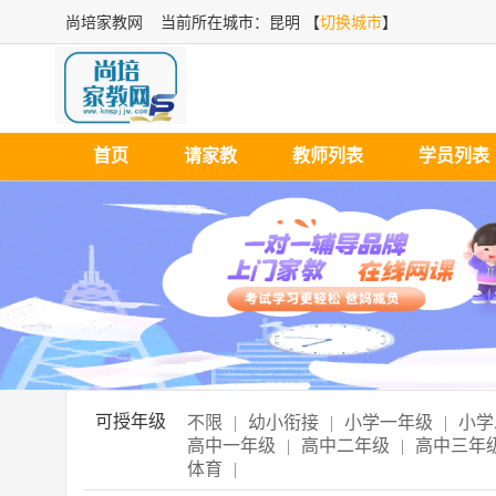
尚培家教网
当前所在城市：昆明 【
切换城市
】
首页
请家教
教师列表
学员列表
可授年级
不限
|
幼小衔接
|
小学一年级
|
小学
高中一年级
|
高中二年级
|
高中三年
体育
|