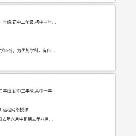
级,高中一年级,高中二年级,高中三年级
优势科目 2025年高考选科为物理，化学，生物学，其中高考英语125分，生物学91分，化学89分，为优势学科，有自己独特的学习见解 教学经验 1、2025年暑假期间，辅导五年级学生王同学语数英作业以及
,高中一年级,高中二年级,高中三年级
课,远程网络授课
家教经验举例说明： 1自去年六月中旬开始到去年八月初，辅导小升初一对一数学科目 2自去年六月中旬到去年八月中，辅导初升高化学+数学科目 3辅导过初二语文科目，提分15+ 高考相关科目分数