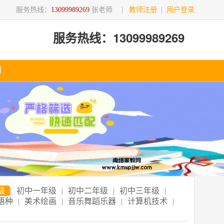
服务热线：
13099989269
张老师
|
教师注册
|
用户登录
服务热线：13099989269
们
级
|
初中一年级
|
初中二年级
|
初中三年级
|
语种
|
美术绘画
|
音乐舞蹈乐器
|
计算机技术
|