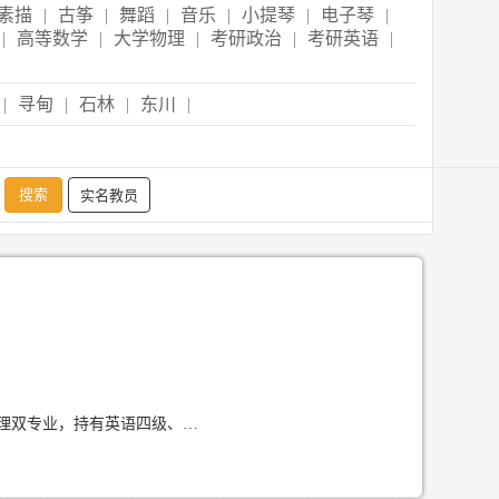
素描
|
古筝
|
舞蹈
|
音乐
|
小提琴
|
电子琴
|
|
高等数学
|
大学物理
|
考研政治
|
考研英语
|
|
寻甸
|
石林
|
东川
|
实名教员
1、籍贯（省市）自我介绍 我来自云南昆明，毕业于云南财经大学，主修秘书学与财务管理双专业，持有英语四级、普通话二级乙等证书，长期从事小学语数英全科家教工作。 2、自我介绍及评价 我精通小学语数英全科知识，擅长定制个性化辅导方案，擅长趣味化教学调