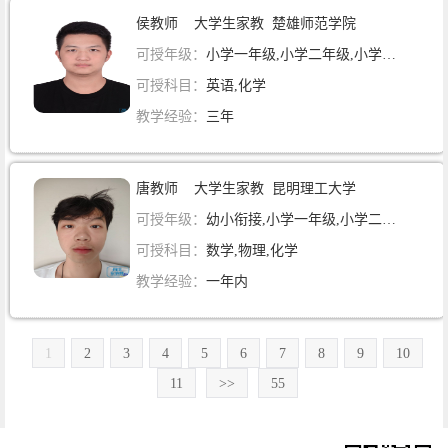
侯教师 大学生家教
楚雄师范学院
可授年级：
小学一年级,小学二年级,小学三年级,小学四年级,小学五年级,小学六年级,初中一年级,初中二年级,初中三年级,高中一年级,高中二年级
可授科目：
英语,化学
教学经验：
三年
唐教师 大学生家教
昆明理工大学
可授年级：
幼小衔接,小学一年级,小学二年级,小学三年级,小学四年级,小学五年级,小学六年级,初中一年级,初中二年级,高中一年级,高中二年级
可授科目：
数学,物理,化学
教学经验：
一年内
1
2
3
4
5
6
7
8
9
10
11
>>
55