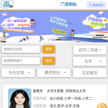
昆明站
联系我们
初中二年级
化学
所在区域
教师性别
实名教员
雷教师 大学生家教
西南林业大学
可授年级：
幼小衔接,小学一年级,小学二年级,小学三年级,小学四年级,小学五年级,小学六年级,初中一年级,初中二年级,初中三年级
可授科目：
语文,数学,化学,生物