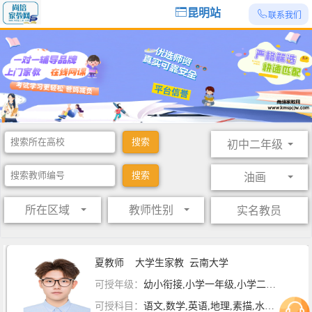
昆明站
联系我们
初中二年级
油画
所在区域
教师性别
实名教员
夏教师 大学生家教
云南大学
可授年级：
幼小衔接,小学一年级,小学二年级,小学三年级,小学四年级,小学五年级,小学六年级,初中一年级,初中二年级,初中三年级
可授科目：
语文,数学,英语,地理,素描,水彩画,油画,中国画,运动