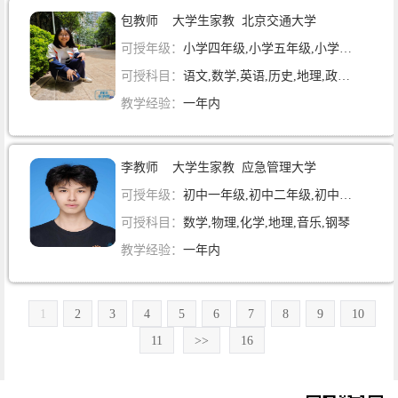
包教师 大学生家教
北京交通大学
可授年级：
小学四年级,小学五年级,小学六年级,初中一年级,初中二年级,初中三年级,高中一年级,高中二年级,高中三年级
可授科目：
语文,数学,英语,历史,地理,政治,英语四级
教学经验：
一年内
李教师 大学生家教
应急管理大学
可授年级：
初中一年级,初中二年级,初中三年级,高中一年级,高中二年级,高中三年级,音乐舞蹈乐器
可授科目：
数学,物理,化学,地理,音乐,钢琴
教学经验：
一年内
1
2
3
4
5
6
7
8
9
10
11
>>
16