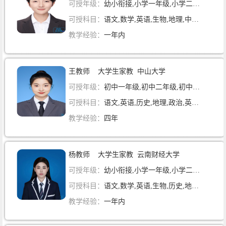
可授年级：
幼小衔接,小学一年级,小学二年级,小学三年级,小学四年级,小学六年级,初中一年级,初中二年级,初中三年级,高中一年级,高中二年级
可授科目：
语文,数学,英语,生物,地理,中国画,运动
教学经验：
一年内
王教师 大学生家教
中山大学
可授年级：
初中一年级,初中二年级,初中三年级,高中一年级,高中二年级,大学课程,英语四六级,专升本辅导
可授科目：
语文,英语,历史,地理,政治,英语六级,英语四级
教学经验：
四年
杨教师 大学生家教
云南财经大学
可授年级：
幼小衔接,小学一年级,小学二年级,小学三年级,小学四年级,小学五年级,小学六年级,初中一年级,初中二年级,初中三年级,高中一年级,高中二年级
可授科目：
语文,数学,英语,生物,历史,地理,政治
教学经验：
一年内