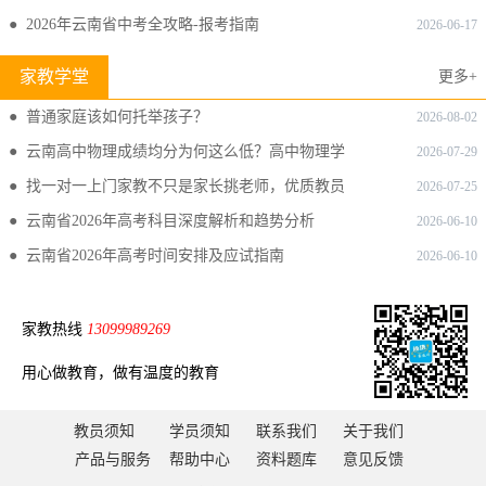
价值最大化
● 2026年云南省中考全攻略-报考指南
2026-06-17
家教学堂
更多+
● 普通家庭该如何托举孩子？
2026-08-02
● 云南高中物理成绩均分为何这么低？高中物理学
2026-07-29
习难在哪？
● 找一对一上门家教不只是家长挑老师，优质教员
2026-07-25
同样也会筛选家长！
● 云南省2026年高考科目深度解析和趋势分析
2026-06-10
● 云南省2026年高考时间安排及应试指南
2026-06-10
家教热线
13099989269
用心做教育，做有温度的教育
教员须知
学员须知
联系我们
关于我们
产品与服务
帮助中心
资料题库
意见反馈