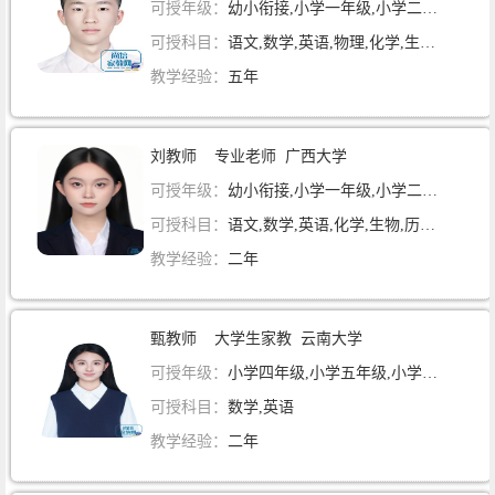
可授年级：
幼小衔接,小学一年级,小学二年级,小学三年级,小学四年级,小学五年级,小学六年级,初中一年级,初中二年级,初中三年级,高中一年级,大学课程,英语四六级,考研辅导
可授科目：
语文,数学,英语,物理,化学,生物,历史,地理,政治,英语四级,概率论与数理统计,线性代数,高等数学,大学物理,考研政治,考研英语,考研数学,运动
教学经验：
五年
刘教师 专业老师
广西大学
可授年级：
幼小衔接,小学一年级,小学二年级,小学三年级,小学四年级,小学五年级,小学六年级,初中一年级,初中二年级,初中三年级,大学课程,英语四六级,专升本辅导,考研辅导
可授科目：
语文,数学,英语,化学,生物,历史,地理,政治,英语四级,考研政治,考研英语
教学经验：
二年
甄教师 大学生家教
云南大学
可授年级：
小学四年级,小学五年级,小学六年级,初中一年级,初中二年级,初中三年级,高中一年级,高中二年级,高中三年级,英语四六级
可授科目：
数学,英语
教学经验：
二年