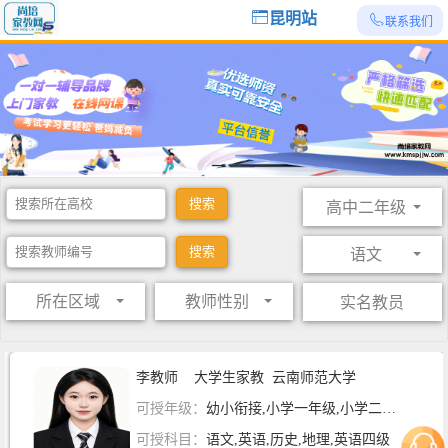
昆明站
联系我们
高中二年级
语文
所在区域
教师性别
实名教员
李教师 大学生家教
云南师范大学
可授年级：
幼小衔接,小学一年级,小学二年级,小学三年级,小学四年级,小学五年级,小学六年级,初中一年级,初中二年级,初中三年级,高中一年级,高中二年级
可授科目：
语文,英语,历史,地理,英语四级