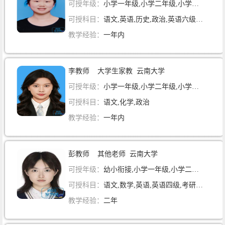
可授年级：
小学一年级,小学二年级,小学三年级,小学四年级,小学五年级,小学六年级,初中一年级,初中二年级,初中三年级,高中一年级,高中二年级,高中三年级,英语四六级
可授科目：
语文,英语,历史,政治,英语六级,英语四级,文科综合
教学经验：
一年内
李教师 大学生家教
云南大学
可授年级：
小学一年级,小学二年级,小学三年级,小学四年级,小学五年级,小学六年级,初中一年级,初中二年级,初中三年级,高中一年级,高中二年级
可授科目：
语文,化学,政治
教学经验：
一年内
彭教师 其他老师
云南大学
可授年级：
幼小衔接,小学一年级,小学二年级,小学三年级,小学四年级,小学五年级,小学六年级,初中一年级,初中二年级,初中三年级,高中一年级,高中二年级,高中三年级,英语四六级,考研辅导
可授科目：
语文,数学,英语,英语四级,考研英语
教学经验：
二年