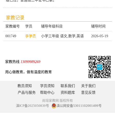
级已过，普通话二甲证书已拿。
家教记录
家教编号
学员
辅导年级科目
辅导时间
001749
李学员
小学三年级 语文,数学,英语
2026-05-19
家教热线
13099989269
用心做教育，做有温度的教育
教员须知
学员须知
联系我们
关于我们
产品与服务
帮助中心
资料题库
意见反馈
尚培家教网 版权所有
滇ICP备2025050839号
滇公网安备53011102001499号