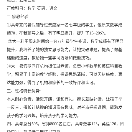
籍贯：云南曲靖
可教科目：数学 英语，语文
二.家教经验:
①高考完的暑假辅导过亲戚家一名七年级的学生，他原来数学成
绩70，在我辅导之后，有了明显提升，提升了15~20分。
②大一利用周末时间给一名八年级学生补课，数学成绩有了明显
提升，我培养了她的独立思考能力，让她突破难题，提高了做基
础题的速度，教给她一些学习方法和做题技巧。
③大一暑假期间在机构担任过老师，负责小学数学和英语科目教
学，积累了丰富的教学经验，授课思路清晰，可以因材施教，表
达能力强，得到了机构和家长的一致好评和认可。
三、性格特长优势:
本人耐心负责，活泼开朗，谦和有礼，擅长差缺补漏，让孩子举
一反三，擅长让枯燥的知识富有趣味，对考点把握透彻，能激发
孩子的学习兴趣，培养孩子的学习能力。
四、高考总分595，省排8000名左右，高考数学123，英语126，四