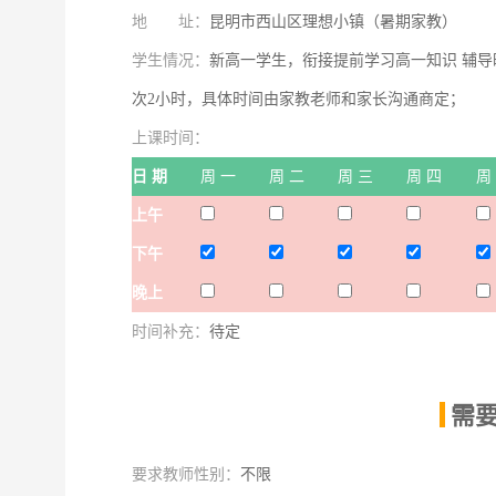
地 址：
昆明市西山区理想小镇（暑期家教）
学生情况：
新高一学生，衔接提前学习高一知识 辅导时
次2小时，具体时间由家教老师和家长沟通商定；
上课时间：
日 期
周 一
周 二
周 三
周 四
周
上午
下午
晚上
时间补充：
待定
需
|
要求教师性别：
不限