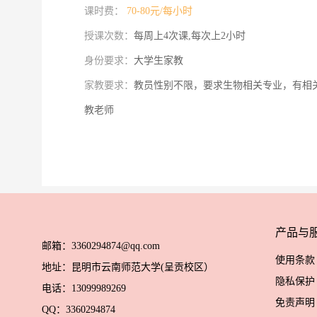
课时费：
70-80元/每小时
授课次数：
每周上4次课,每次上2小时
身份要求：
大学生家教
家教要求：
教员性别不限，要求生物相关专业，有相
教老师
产品与
邮箱：3360294874@qq.com
使用条款
地址：昆明市云南师范大学(呈贡校区）
隐私保护
电话：13099989269
免责声明
QQ：3360294874