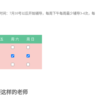
间：7月10号以后开始辅导，每周下午每周最少辅导3-4次，每
 五
周 六
周 日
要这样的老师