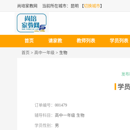
尚培家教网
当前所在城市：昆明 【
切换城市
】
首页
请家教
教师列表
学员列表
首页
>
高中一年级
>
生物
发布时
学
|
订单编号：
001479
辅导科目：
高中一年级 生物
学员性别：
男