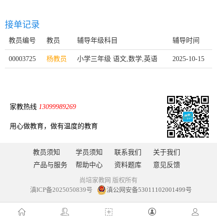
接单记录
教员编号
教员
辅导年级科目
辅导时间
00003725
杨教员
小学三年级 语文,数学,英语
2025-10-15
家教热线
13099989269
用心做教育，做有温度的教育
教员须知
学员须知
联系我们
关于我们
产品与服务
帮助中心
资料题库
意见反馈
尚培家教网 版权所有
滇ICP备2025050839号
滇公网安备53011102001499号