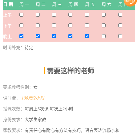
日 期
周 一
周 二
周 三
周 四
周 五
周 六
周 日
上午
下午
晚上
时间补充：
待定
需要这样的老师
|
要求教师性别：
女
课时费：
100元/2小时
授课次数：
每周上5次课,每次上2小时
身份要求：
大学生家教
家教要求：
有责任心有耐心有方法有技巧，语言表达流畅亲和