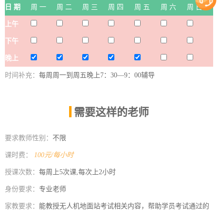
日 期
周 一
周 二
周 三
周 四
周 五
周 六
周 日
上午
下午
晚上
时间补充：
每周周一到周五晚上7：30—9：00辅导
需要这样的老师
|
要求教师性别：
不限
课时费：
100元/每小时
授课次数：
每周上5次课,每次上2小时
身份要求：
专业老师
家教要求：
能教授无人机地面站考试相关内容，帮助学员考试通过的