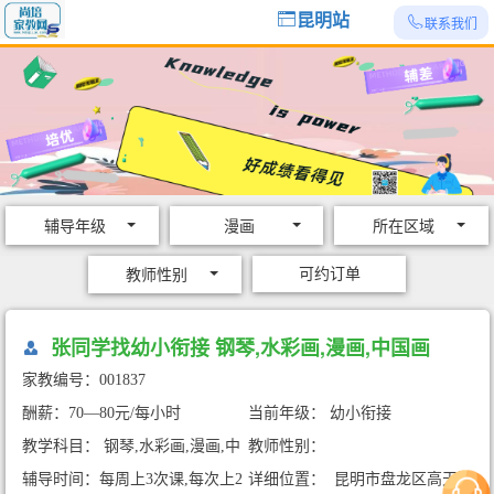
昆明站
联系我们
辅导年级
漫画
所在区域
可约订单
教师性别
张同学找幼小衔接 钢琴,水彩画,漫画,中国画
家教编号：001837
酬薪：70—80元/每小时
当前年级： 幼小衔接
教学科目： 钢琴,水彩画,漫画,中
教师性别：
国画
辅导时间：每周上3次课,每次上2
详细位置： 昆明市盘龙区高天流